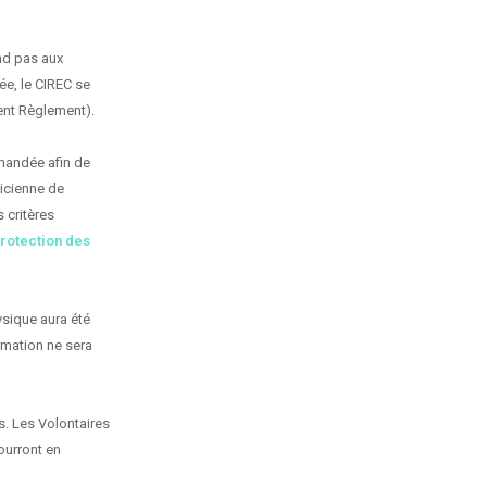
ond pas aux
ée, le CIREC se
sent Règlement).
emandée afin de
nicienne de
 critères
rotection des
ysique aura été
rmation ne sera
s. Les Volontaires
ourront en