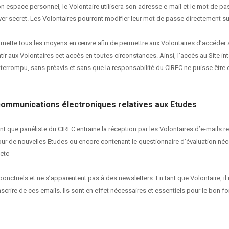
 espace personnel, le Volontaire utilisera son adresse e-mail et le mot de passe
er secret. Les Volontaires pourront modifier leur mot de passe directement sur
 mette tous les moyens en œuvre afin de permettre aux Volontaires d’accéder a
ir aux Volontaires cet accès en toutes circonstances. Ainsi, l’accès au Site int
terrompu, sans préavis et sans que la responsabilité du CIREC ne puisse être
communications électroniques relatives aux Etudes
ant que panéliste du CIREC entraine la réception par les Volontaires d’e-mails re
ur de nouvelles Etudes ou encore contenant le questionnaire d’évaluation néc
 etc
onctuels et ne s’apparentent pas à des newsletters. En tant que Volontaire, il 
scrire de ces emails. Ils sont en effet nécessaires et essentiels pour le bon 