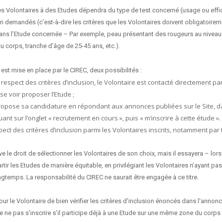
s Volontaires à des Etudes dépendra du type de test concerné (usage ou effic
ion demandés (c’est-à-dire les critères que les Volontaires doivent obligatoire
dans l’Etude concernée – Par exemple, peau présentant des rougeurs au niveau
u corps, tranche d’âge de 25-45 ans, etc.).
est mise en place par le CIREC, deux possibilités :
 respect des critères d’inclusion, le Volontaire est contacté directement p
se voir proposer l’Etude ;
propose sa candidature en répondant aux annonces publiées sur le Site, 
uant sur l’onglet « recrutement en cours », puis « m’inscrire à cette étude ».
pect des critères d’inclusion parmi les Volontaires inscrits, notamment par
e le droit de sélectionner les Volontaires de son choix, mais il essayera – lor
rtir les Etudes de manière équitable, en privilégiant les Volontaires n’ayant pas
gtemps. La responsabilité du CIREC ne saurait être engagée à ce titre.
pour le Volontaire de bien vérifier les critères d’inclusion énoncés dans l'annonc
e ne pas s’inscrire s’il participe déjà à une Etude sur une même zone du corps (