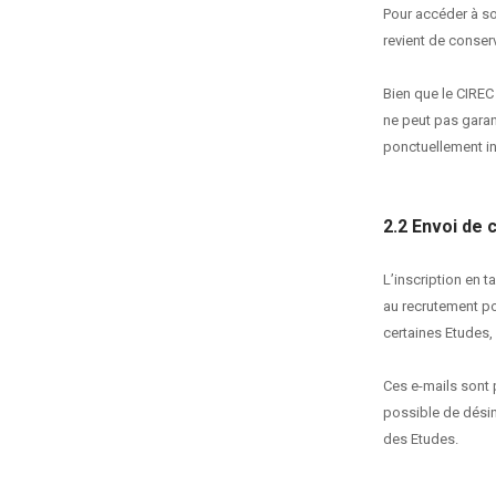
Pour accéder à son
revient de conserv
Bien que le CIREC
ne peut pas garant
ponctuellement in
2.2 Envoi de 
L’inscription en t
au recrutement po
certaines Etudes,
Ces e-mails sont p
possible de désin
des Etudes.