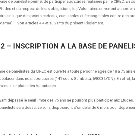
 base de panéliste permet de participer aux Etudes réalisées par le CIREC. En co
Etudes et du respect de leurs obligations, les Volontaires se verront accorder 
aire ainsi que des points cadeaux, cumulables et échangeables contre des p
derma) – Voir Articles 4.4 et suivants du présent Règlement.
 2 – INSCRIPTION A LA BASE DE PANEL
ase de panélistes du CIREC est ouverte à toute personne âgée de 18 à 75 ans et
 déplacer dans nos laboratoires (141 cours Gambetta, 69003 LYON). En effet, la
a venue sur place des Volontaires.
yant dépassé le seuil limite des 75 ans ne pourront plus participer aux Etudes
panéliste sera désactivé et ils disposeront d’un délai de 6 mois pour dépenser