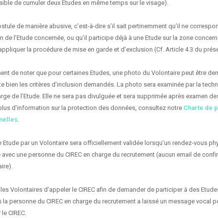
ible de cumuler deux Etudes en même temps sur le visage).
ostule de manière abusive, c’est-à-dire s’il sait pertinemment qu’il ne corresp
on de l’Etude concernée, ou qu’il participe déjà à une Etude sur la zone concern
’appliquer la procédure de mise en garde et d’exclusion (Cf. Article 4.3 du pré
ment de noter que pour certaines Etudes, une photo du Volontaire peut être d
ecte bien les critères d’inclusion demandés. La photo sera examinée par la tech
arge de l’Etude. Elle ne sera pas divulguée et sera supprimée après examen des
 plus d’information sur la protection des données, consultez notre
Charte de p
nelles
.
ne Etude par un Volontaire sera officiellement validée lorsqu’un rendez-vous ph
e avec une personne du CIREC en charge du recrutement (aucun email de confi
ire).
ur les Volontaires d’appeler le CIREC afin de demander de participer à des Etude
 la personne du CIREC en charge du recrutement a laissé un message vocal p
 le CIREC.