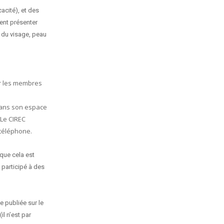
acité), et des
ment présenter
 du visage, peau
ar les membres
dans son espace
 Le CIREC
 téléphone.
sque cela est
 participé à des
e publiée sur le
il n’est par