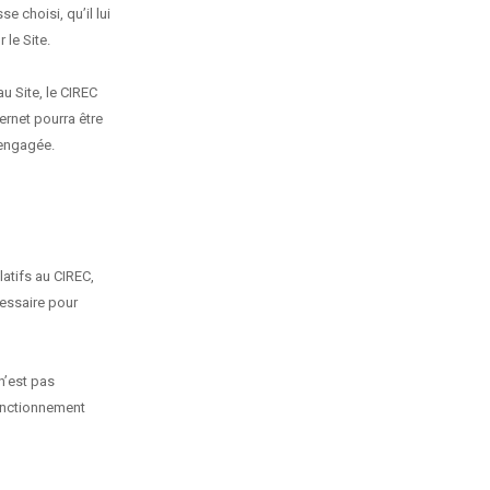
 choisi, qu’il lui
 le Site.
u Site, le CIREC
ernet pourra être
 engagée.
latifs au CIREC,
essaire pour
n’est pas
fonctionnement