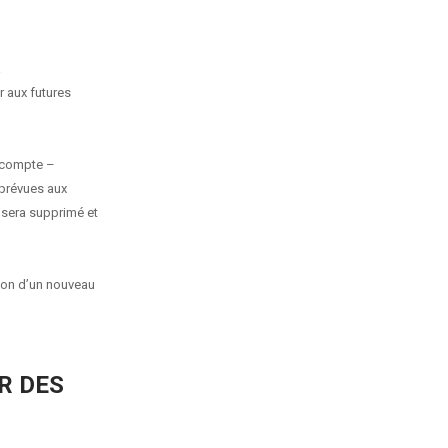
à
r aux futures
 compte –
 prévues aux
e sera supprimé et
tion d’un nouveau
R DES