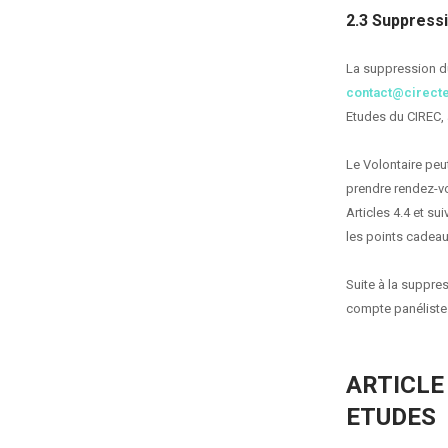
2.3 Suppress
La suppression du
contact@cirect
Etudes du CIREC, 
Le Volontaire pe
prendre rendez-vo
Articles 4.4 et s
les points cadeau
Suite à la suppre
compte panéliste 
ARTICLE
ETUDES