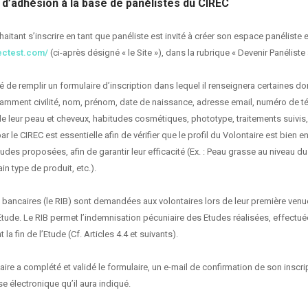
 d’adhésion à la base de panélistes du CIREC
aitant s’inscrire en tant que panéliste est invité à créer son espace panéliste 
rectest.com/
(ci-après désigné « le Site »), dans la rubrique « Devenir Panéliste 
é de remplir un formulaire d’inscription dans lequel il renseignera certaines d
amment civilité, nom, prénom, date de naissance, adresse email, numéro de t
de leur peau et cheveux, habitudes cosmétiques, phototype, traitements suivis, 
 le CIREC est essentielle afin de vérifier que le profil du Volontaire est bien 
tudes proposées, afin de garantir leur efficacité (Ex. : Peau grasse au niveau du 
in type de produit, etc.).
ancaires (le RIB) sont demandées aux volontaires lors de leur première venue
Etude. Le RIB permet l’indemnisation pécuniaire des Etudes réalisées, effectué
la fin de l’Etude (Cf. Articles 4.4 et suivants).
ire a complété et validé le formulaire, un e-mail de confirmation de son inscrip
e électronique qu’il aura indiqué.