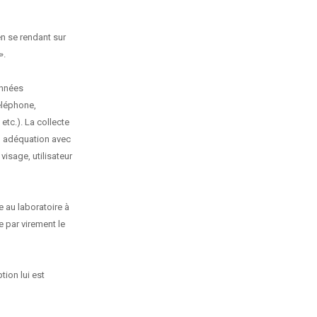
en se rendant sur
».
onnées
éléphone,
etc.). La collecte
en adéquation avec
visage, utilisateur
 au laboratoire à
e par virement le
tion lui est