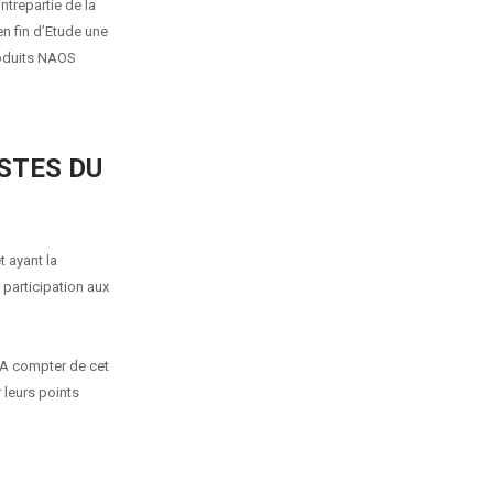
ntrepartie de la
en fin d’Etude une
roduits NAOS
ISTES DU
 ayant la
 participation aux
. A compter de cet
 leurs points