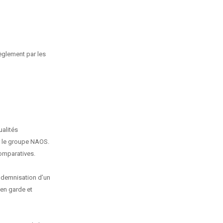
Règlement par les
ualités
r le groupe NAOS.
omparatives.
indemnisation d’un
 en garde et