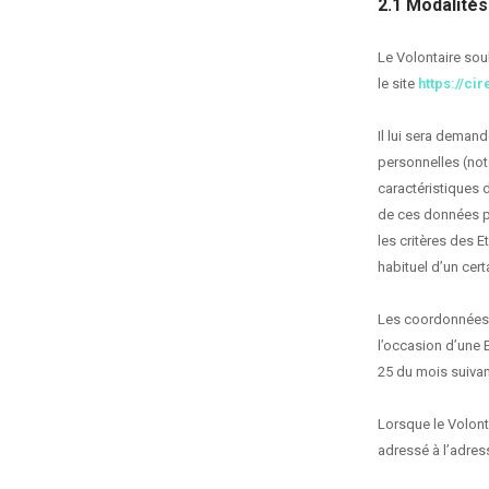
2.1 Modalités
Le Volontaire souh
le site
https://ci
Il lui sera demand
personnelles (not
caractéristiques 
de ces données par
les critères des E
habituel d’un certa
Les coordonnées b
l’occasion d’une 
25 du mois suivant 
Lorsque le Volonta
adressé à l’adress