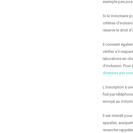
exemple pas poss
Si le Volontaire p
critères d’inclusi
réserve le droit d
Il convient égale
vérifier s’il resp
laboratoire en ch
d’inclusion. Pour
données person
L’inscription à u
fixé par téléphon
envoyé au Volonta
Il est interdit po
appelés, auxquels
revanche rappeler